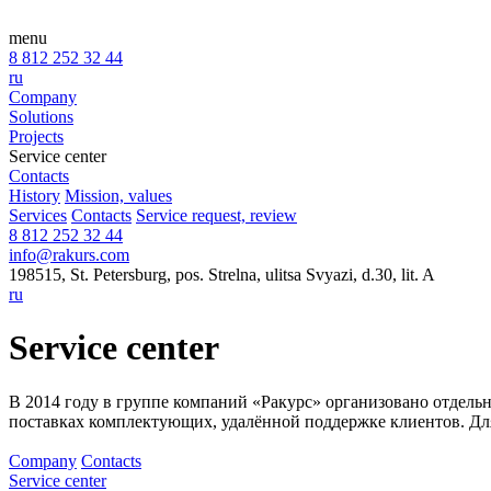
menu
8 812 252 32 44
ru
Company
Solutions
Projects
Service center
Contacts
History
Mission, values
Services
Contacts
Service request, review
8 812 252 32 44
info@rakurs.com
198515, St. Petersburg, pos. Strelna, ulitsa Svyazi, d.30, lit. A
ru
Service center
В 2014 году в группе компаний «Ракурс» организовано отдель
поставках комплектующих, удалённой поддержке клиентов. Для
Company
Contacts
Service center